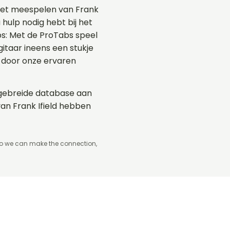
 het meespelen van Frank
 hulp nodig hebt bij het
abs: Met de ProTabs speel
taar ineens een stukje
 door onze ervaren
uitgebreide database aan
van Frank Ifield hebben
so we can make the connection,