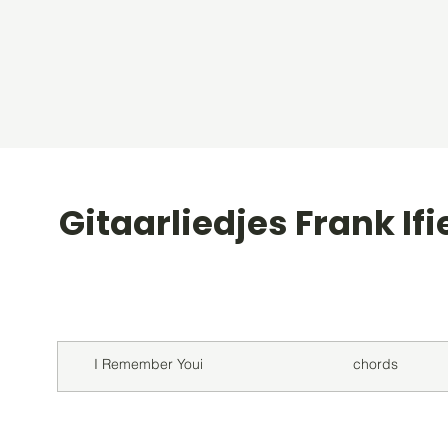
Gitaarliedjes Frank Ifi
Titel
Soort
I Remember Youi
chords