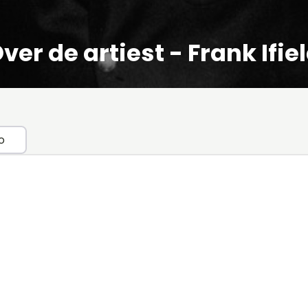
ver de artiest - Frank Ifie
o