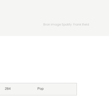
Bron image Spotify: Frank Ifield
Downloads
Genre
284
Pop