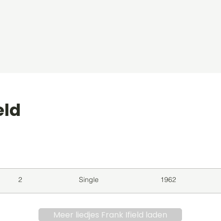
eld
level
Album
Jaar
2
Single
1962
Meer liedjes Frank Ifield laden