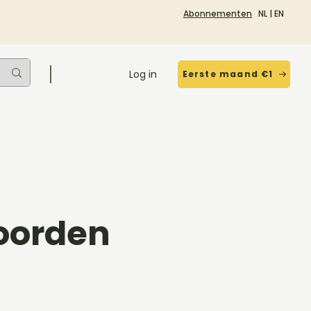
Abonnementen
NL
|
EN
Log in
Eerste maand €1
koorden