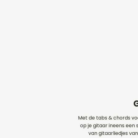
G
Met de tabs & chords voo
op je gitaar ineens een 
van gitaarliedjes va