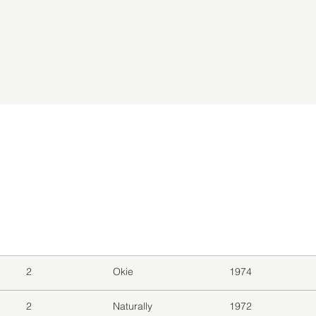
level
Album
Jaar
2
Okie
1974
2
Naturally
1972