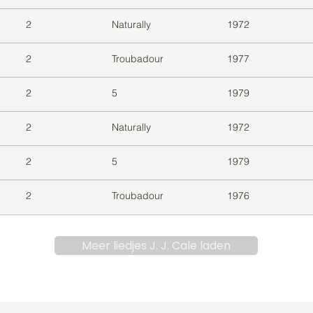
2
Naturally
1972
2
Troubadour
1977
2
5
1979
2
Naturally
1972
2
5
1979
2
Troubadour
1976
Meer liedjes J. J. Cale laden