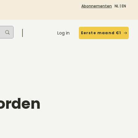
Abonnementen
NL
|
EN
Log in
Eerste maand €1
oorden