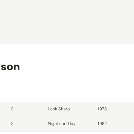
kson
level
Album
Jaar
2
Look Sharp
1978
2
Night and Day
1982