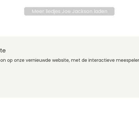
Meer liedjes Joe Jackson laden
te
kson op onze vernieuwde website, met de interactieve meespele