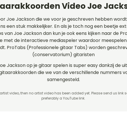
taarakkoorden Video Joe Jack
oor Joe Jackson die we voor je geschreven hebben word
ns een stuk makkelijker. En als je toch nog een beetje ext
jes van Joe Jackson dan kun je ook eens kijken naar de P
e met de interactieve mediaspeler waardoor meespelen o
rdt. ProTabs (Professionele gitaar Tabs) worden geschr
(conservatorium) gitaristen
Joe Jackson op je gitaar spelen is super easy dankzij de 
en gitaarakkoorden die we van de verschillende nummers
samengesteld.
 artist video, then no artist video
has been added yet. Please send us link 
preferably a YouTube link.