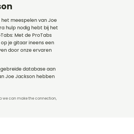
son
t het meespelen van Joe
ra hulp nodig hebt bij het
roTabs: Met de ProTabs
p je gitaar ineens een
even door onze ervaren
uitgebreide database aan
 van Joe Jackson hebben
so we can make the connection,