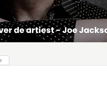
ver de artiest - Joe Jacks
o