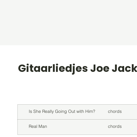
Gitaarliedjes Joe Jac
Titel
Soort
Is She Really Going Out with Him?
chords
Real Man
chords