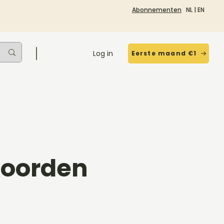
Abonnementen
NL
|
EN
Log in
Eerste maand €1
koorden