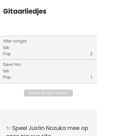
Gitaarliedjes
Titel
Soort
Genre
level
After tonight
tab
Pop
2
Save him
tab
Pop
1
Meer liedjes laden
✨ Speel Justin Nozuka mee op