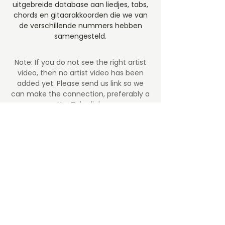
uitgebreide database aan liedjes, tabs,
chords en gitaarakkoorden die we van
de verschillende nummers hebben
samengesteld.
Note: If you do not see the right artist
video, then no artist video
has been
added yet. Please send us link so we
can make the connection, preferably a
YouTube link.
ZIN OM TE SPELEN?
Kinderliedjes
Gitaartabs.nl heeft een grote collectie
gitaarliedjes in gitaar tabs en
akkoorden. De tabs en chords zijn in de
afgelopen jaren geplaatst door onze
leden en de Guitar-pro (ProTabs)
worden geschreven door ervaren