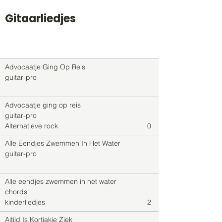
Gitaarliedjes
Titel
Soort
Genre
level
Advocaatje Ging Op Reis
guitar-pro
Advocaatje ging op reis
guitar-pro
Alternatieve rock
0
Alle Eendjes Zwemmen In Het Water
guitar-pro
Alle eendjes zwemmen in het water
chords
kinderliedjes
2
Altijd Is Kortjakje Ziek