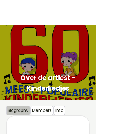
Nummer: Olifantje In Het Bos
Categorie: Kinderliedjes gitaar
Geplaatst door: Levi Akkerman
Boek: Kinderliedjes voor gitaar
piano en keyboard - Niveau 1
Over de artiest -
Kinderliedjes
Biography
Members
Info