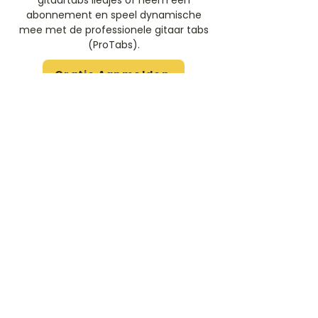
gitaartabs liedjes of neem een
abonnement en speel dynamische
mee met de professionele gitaar tabs
(ProTabs).​
Gratis Aanmelden
Beoordeel deze artiest
Rate Us
Stem
Gitaartabs
G
65.000+ leden sinds 1998