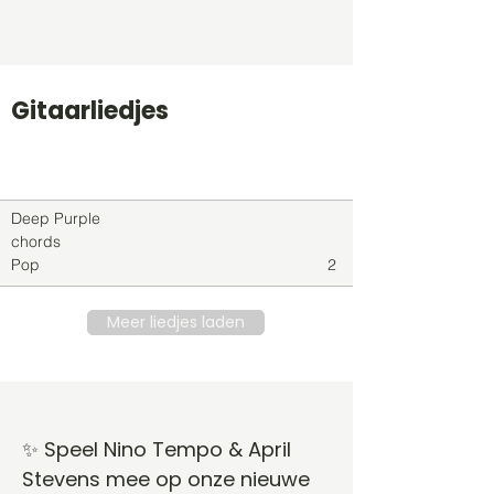
Gitaarliedjes
Titel
Soort
Genre
level
Deep Purple
chords
Pop
2
Meer liedjes laden
✨ Speel Nino Tempo & April
Stevens mee op onze nieuwe