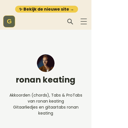
✨ Bekijk de nieuwe site →
G
ronan keating
Akkoorden (chords), Tabs & ProTabs
van ronan keating
Gitaarliedjes en gitaartabs ronan
keating