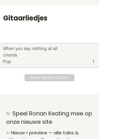
Gitaarliedjes
Titel
Soort
Genre
level
When you say nothing at all
chords
Pop
1
Meer liedjes laden
✨ Speel Ronan Keating mee op
onze nieuwe site
✨ Nieuw • preview — alle tabs &