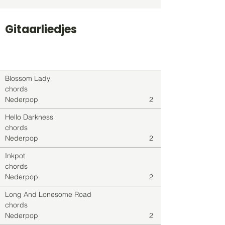
Gitaarliedjes
Titel
Soort
Genre
level
Blossom Lady
chords
Nederpop
2
Hello Darkness
chords
Nederpop
2
Inkpot
chords
Nederpop
2
Long And Lonesome Road
chords
Nederpop
2