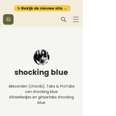
✨ Bekijk de nieuwe site →
G
shocking blue
Akkoorden (chords), Tabs & ProTabs
van shocking blue
Gitaarliedjes en gitaartabs shocking
blue