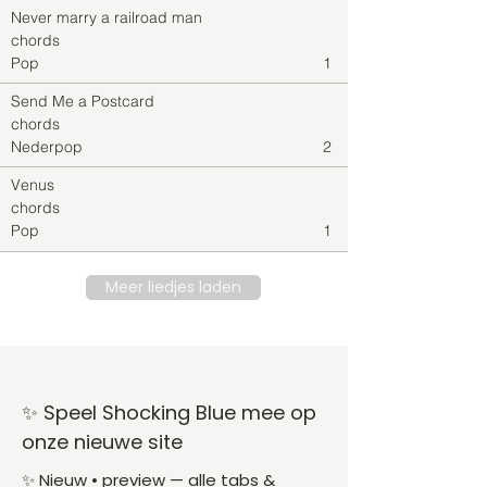
Never marry a railroad man
chords
Pop
1
Send Me a Postcard
chords
Nederpop
2
Venus
chords
Pop
1
Meer liedjes laden
✨ Speel Shocking Blue mee op
onze nieuwe site
✨ Nieuw • preview — alle tabs &