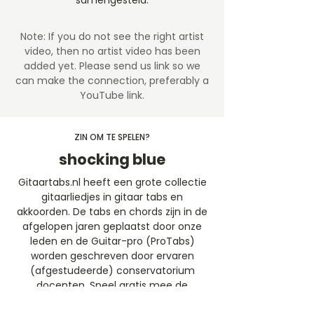
samengesteld.
Note: If you do not see the right artist
video, then no artist video
has been
added yet. Please send us link so we
can make the connection, preferably a
YouTube link.
ZIN OM TE SPELEN?
shocking blue
Gitaartabs.nl heeft een grote collectie
gitaarliedjes in gitaar tabs en
akkoorden. De tabs en chords zijn in de
afgelopen jaren geplaatst door onze
leden en de Guitar-pro (ProTabs)
worden geschreven door ervaren
(afgestudeerde) conservatorium
docenten. Speel gratis mee de
gitaartabs liedjes of neem een