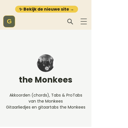
✨ Bekijk de nieuwe site →
G
the Monkees
Akkoorden (chords), Tabs & ProTabs
van the Monkees
Gitaarliedjes en gitaartabs the Monkees