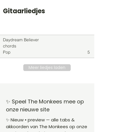
Gitaarliedjes
Titel
Soort
Genre
level
Daydream Believer
chords
Pop
5
Meer liedjes laden
✨ Speel The Monkees mee op
onze nieuwe site
✨ Nieuw • preview — alle tabs &
akkoorden van The Monkees op onze