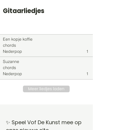
Gitaarliedjes
Titel
Soort
Genre
level
Een kopje koffie
chords
Nederpop
1
Suzanne
chords
Nederpop
1
Meer liedjes laden
✨ Speel Vof De Kunst mee op