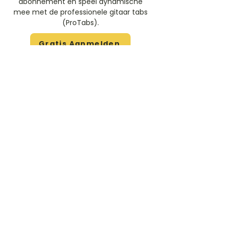
abonnement en speel dynamische
mee met de professionele gitaar tabs
(ProTabs).​
Gratis Aanmelden
Beoordeel deze artiest
Rate Us
Stem
Gitaartabs
G
65.000+ leden sinds 1998