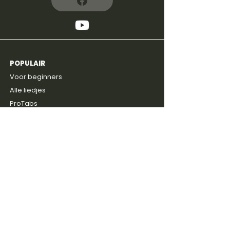
POPULAIR
4,8
600+
reviews
Voor beginners
Alle liedjes
ProTabs
Prijzen
Gratis intake
ONTDEKKEN
Blog
Discussie groep
Gitaarboeken
Shop
Artiesten