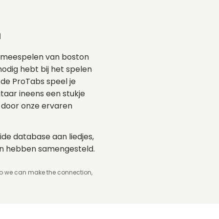
n
t meespelen van boston
nodig hebt bij het spelen
 de ProTabs speel je
aar ineens een stukje
 door onze ervaren
ide database aan liedjes,
on hebben samengesteld.
so we can make the connection,