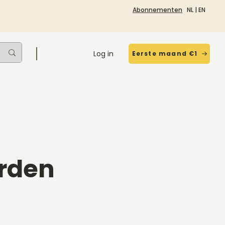
Abonnementen
NL
|
EN
Log in
Eerste maand €1
rden