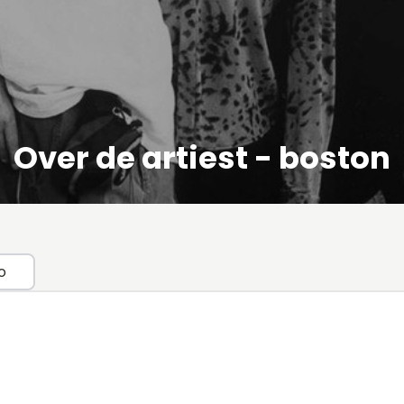
Over de artiest - boston
o