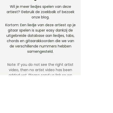
Wil je meer liedjes spelen van deze
artiest? Gebruik de zoekbalk of bezoek
onze blog.
Kortom: Een liedje van deze artiest op je
gitaar spelen is super easy dankzij de
uitgebreide database aan liedjes, tabs,
chords en gitaarakkoorden die we van
de verschillende nummers hebben
samengesteld.
Note: If you do not see the right artist
video, then no artist video
has been
added yet. Please send us link so we
can make the connection, preferably a
YouTube link.
ZIN OM TE SPELEN?
guns n roses