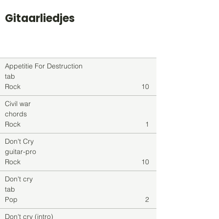
Gitaarliedjes
Titel
Soort
Genre
level
Appetitie For Destruction
tab
Rock
10
Civil war
chords
Rock
1
Don't Cry
guitar-pro
Rock
10
Don't cry
tab
Pop
2
Don't cry (intro)