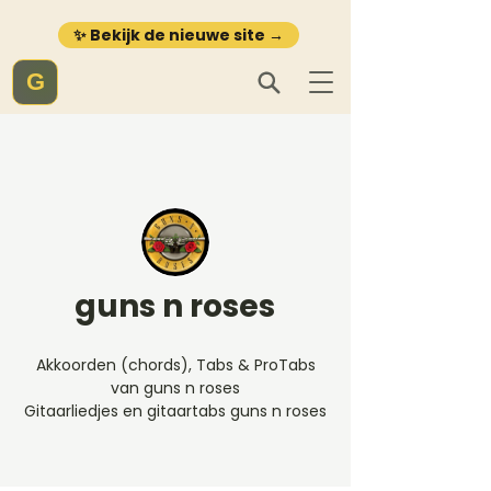
✨ Bekijk de nieuwe site →
G
guns n roses
Akkoorden (chords), Tabs & ProTabs
van guns n roses
Gitaarliedjes en gitaartabs guns n roses