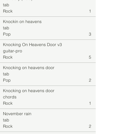
tab
Rock
1
Knockin on heavens
tab
Pop
3
Knocking On Heavens Door v3
guitar-pro
Rock
5
Knocking on heavens door
tab
Pop
2
Knocking on heavens door
chords
Rock
1
November rain
tab
Rock
2