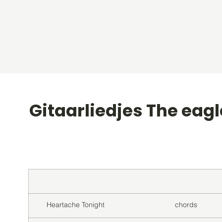
Gitaarliedjes The eag
Titel
Soort
Heartache Tonight
chords