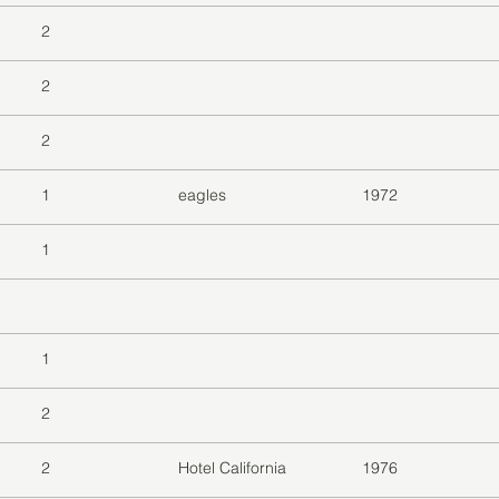
2
2
2
1
eagles
1972
1
1
2
2
Hotel California
1976