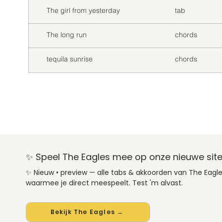
The girl from yesterday
tab
The long run
chords
tequila sunrise
chords
✨ Speel The Eagles mee op onze nieuwe sit
✨ Nieuw • preview — alle tabs & akkoorden van The Eagl
waarmee je direct meespeelt. Test 'm alvast.
Bekijk The Eagles →