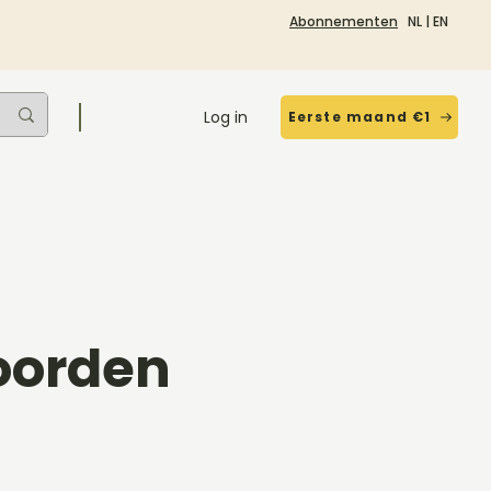
Abonnementen
NL
|
EN
Log in
Eerste maand €1
oorden