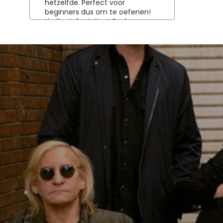
hetzelfde. Perfect voor
beginners dus om te oefenen!
Liedjes info: Artiest: Eagles
Nummer: Take It Easy Album:
Eagles Jaar: 1972 Categorie:
Country Songwriters: Jackson
Browne, Glenn Frey Uitgevers:
Asylum Records Geplaatst door:
Lucas Steenvoorden Capo: -
Meer Eagles gitaar liedjes &
gitaar tabs