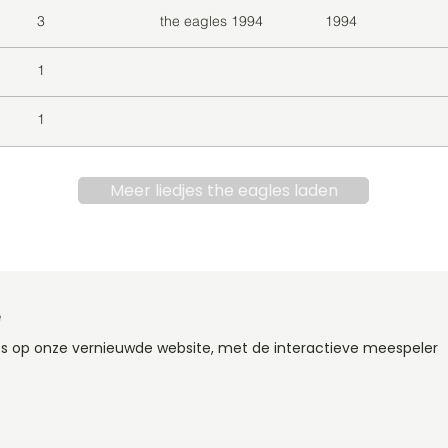
3
the eagles 1994
1994
1
1
Meer liedjes the eagles laden
e
es op onze vernieuwde website, met de interactieve meespeler