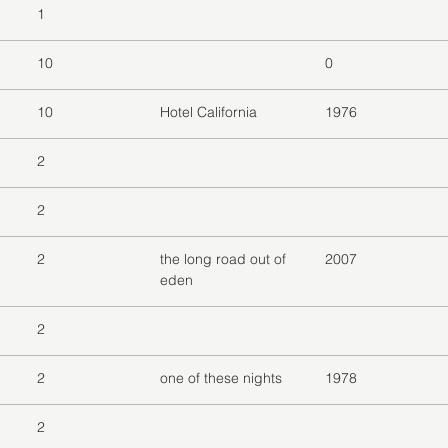
1
10
0
10
Hotel California
1976
2
2
2
the long road out of
2007
eden
2
2
one of these nights
1978
2