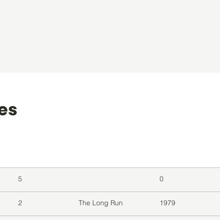
les
level
Album
Jaar
5
0
2
The Long Run
1979