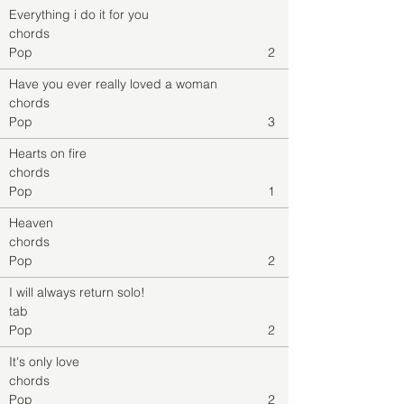
Everything i do it for you
chords
Pop
2
Have you ever really loved a woman
chords
Pop
3
Hearts on fire
chords
Pop
1
Heaven
chords
Pop
2
I will always return solo!
tab
Pop
2
It's only love
chords
Pop
2