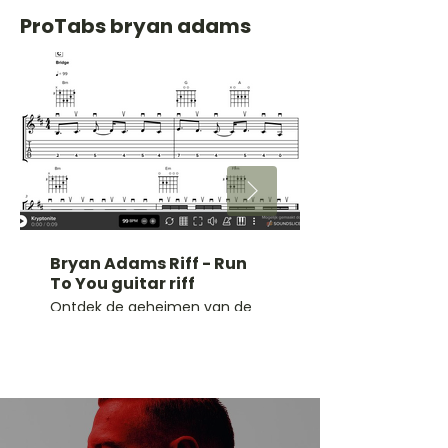
ProTabs bryan adams
Bryan Adams Riff - Run
To You guitar riff
Ontdek de geheimen van de
iconische Bryan Adams Riff -
Run To You gitaarriff. Krijg deze
legendarische intro vandaag
nog onder de knie met onze
stap-voor-stap gids!