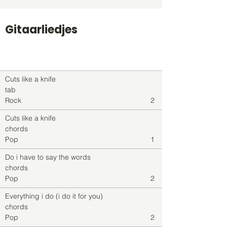
Gitaarliedjes
Titel
Soort
Genre
level
Cuts like a knife
tab
Rock
2
Cuts like a knife
chords
Pop
1
Do i have to say the words
chords
Pop
2
Everything i do (i do it for you)
chords
Pop
2