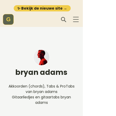
✨ Bekijk de nieuwe site →
G
bryan adams
Akkoorden (chords), Tabs & ProTabs
van bryan adams
Gitaarliedjes en gitaartabs bryan
adams