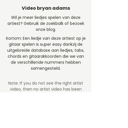
Video bryan adams
Wil je meer liedjes spelen van deze
artiest? Gebruik de zoekbalk of bezoek
onze blog.
Kortom: Een liedje van deze artiest op je
gitaar spelen is super easy dankzij de
uitgebreide database aan liedjes, tabs,
chords en gitaarakkoorden die we van
de verschillende nummers hebben
samengesteld.
Note: If you do not see the right artist
video, then no artist video
has been
added yet. Please send us link so we
can make the connection, preferably a
YouTube link.
ZIN OM TE SPELEN?