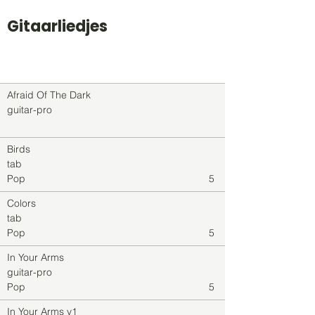
Gitaarliedjes
Titel
Soort
Genre
level
Afraid Of The Dark
guitar-pro
Birds
tab
Pop
5
Colors
tab
Pop
5
In Your Arms
guitar-pro
Pop
5
In Your Arms v1