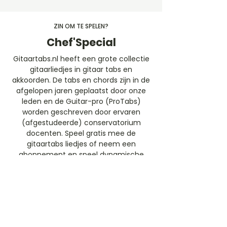
ZIN OM TE SPELEN?
Chef'Special
Gitaartabs.nl heeft een grote collectie
gitaarliedjes in gitaar tabs en
akkoorden. De tabs en chords zijn in de
afgelopen jaren geplaatst door onze
leden en de Guitar-pro (ProTabs)
worden geschreven door ervaren
(afgestudeerde) conservatorium
docenten. Speel gratis mee de
gitaartabs liedjes of neem een
abonnement en speel dynamische
mee met de professionele gitaar tabs
(ProTabs).​
Gratis Aanmelden