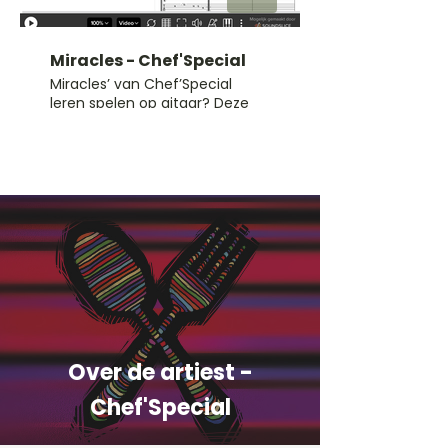
Miracles - Chef'Special
Miracles’ van Chef’Special
leren spelen op gitaar? Deze
ProTab bevat akkoorden, tabs
en ritme – een ideaal
gitaarliedje voor fans van
Nederlandse pop.
Over de artiest -
Chef'Special