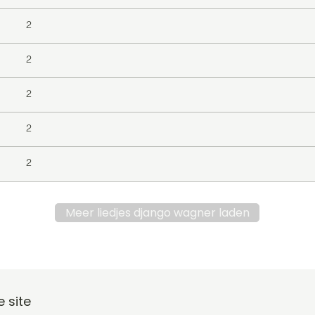
2
2
2
2
2
Meer liedjes django wagner laden
 site