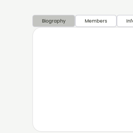
Biography
Members
Inf