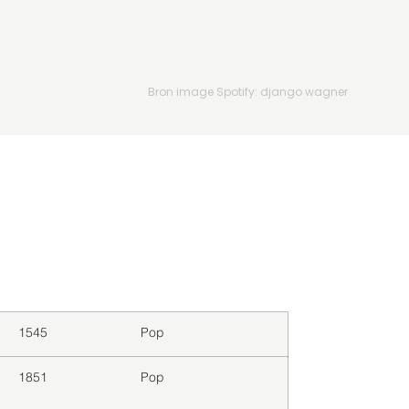
Bron image Spotify: django wagner
Downloads
Genre
1545
Pop
1851
Pop