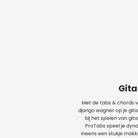
Git
Met de tabs & chords 
django wagner op je gita
bij het spelen van git
ProTabs speel je dyn
ineens een stukje makk