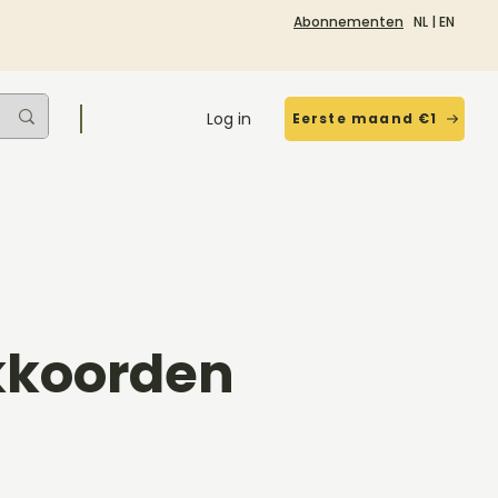
Abonnementen
NL
|
EN
Log in
Eerste maand €1
kkoorden