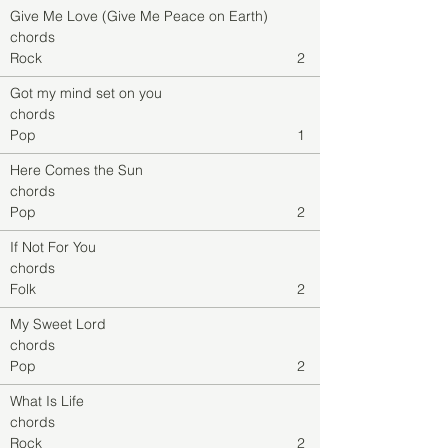
Give Me Love (Give Me Peace on Earth)
chords
Rock
2
Got my mind set on you
chords
Pop
1
Here Comes the Sun
chords
Pop
2
If Not For You
chords
Folk
2
My Sweet Lord
chords
Pop
2
What Is Life
chords
Rock
2