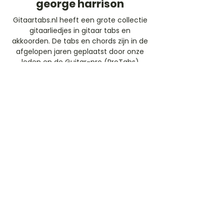
george harrison
Gitaartabs.nl heeft een grote collectie
gitaarliedjes in gitaar tabs en
akkoorden. De tabs en chords zijn in de
afgelopen jaren geplaatst door onze
leden en de Guitar-pro (ProTabs)
worden geschreven door ervaren
(afgestudeerde) conservatorium
docenten. Speel gratis mee de
gitaartabs liedjes of neem een
abonnement en speel dynamische
mee met de professionele gitaar tabs
(ProTabs).​
Gratis Aanmelden
Beoordeel deze artiest
Rate Us