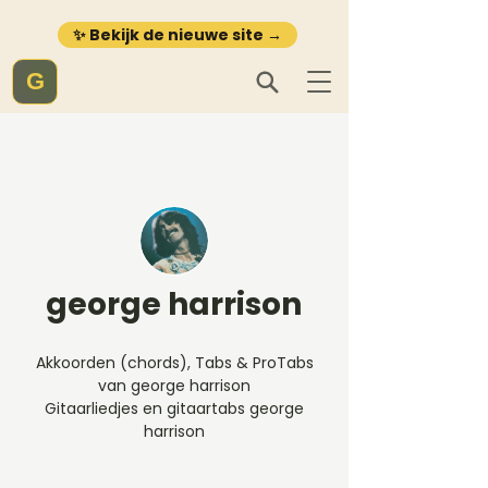
✨ Bekijk de nieuwe site →
G
george harrison
Akkoorden (chords), Tabs & ProTabs
van george harrison
Gitaarliedjes en gitaartabs george
harrison