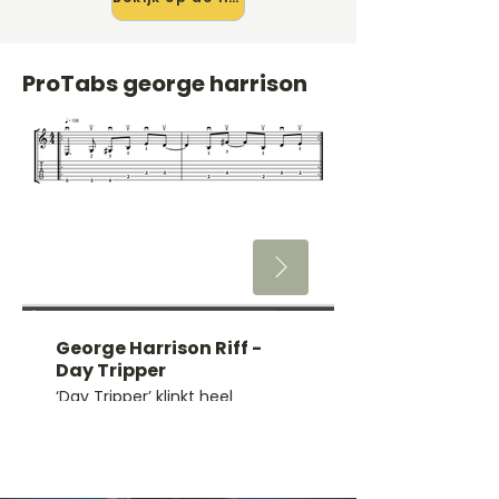
ProTabs george harrison
George Harrison Riff -
Day Tripper
‘Day Tripper’ klinkt heel
ingewikkeld, maar je kan alles in
één positie en met één
vingerzetting spelen. Speel nu
mee