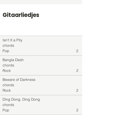
Gitaarliedjes
Titel
Soort
Genre
level
Isn't It a Pity
chords
Pop
2
Bangla Desh
chords
Rock
2
Beware of Darkness
chords
Rock
2
Ding Dong, Ding Dong
chords
Pop
2