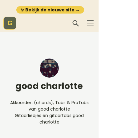
✨ Bekijk de nieuwe site →
G
good charlotte
Akkoorden (chords), Tabs & ProTabs
van good charlotte
Gitaarliedjes en gitaartabs good
charlotte