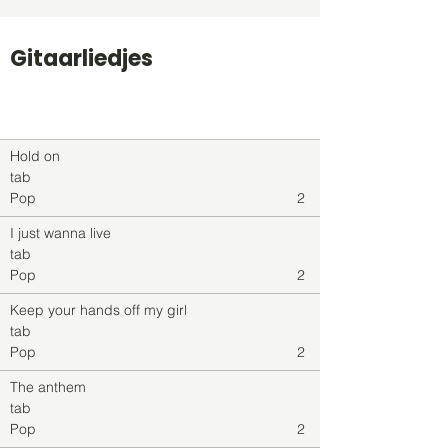
Gitaarliedjes
Titel
Soort
Genre
level
Hold on
tab
Pop
2
I just wanna live
tab
Pop
2
Keep your hands off my girl
tab
Pop
2
The anthem
tab
Pop
2