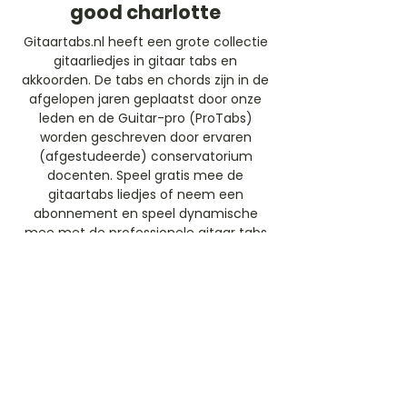
good charlotte
Gitaartabs.nl heeft een grote collectie
gitaarliedjes in gitaar tabs en
akkoorden. De tabs en chords zijn in de
afgelopen jaren geplaatst door onze
leden en de Guitar-pro (ProTabs)
worden geschreven door ervaren
(afgestudeerde) conservatorium
docenten. Speel gratis mee de
gitaartabs liedjes of neem een
abonnement en speel dynamische
mee met de professionele gitaar tabs
(ProTabs).​
Gratis Aanmelden
Beoordeel deze artiest
Rate Us