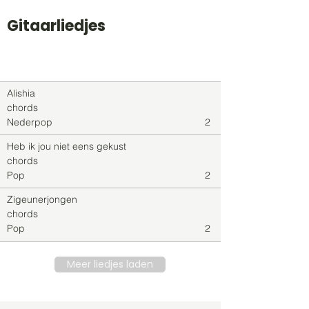
Gitaarliedjes
Titel
Soort
Genre
level
Alishia
chords
Nederpop
2
Heb ik jou niet eens gekust
chords
Pop
2
Zigeunerjongen
chords
Pop
2
Meer liedjes laden