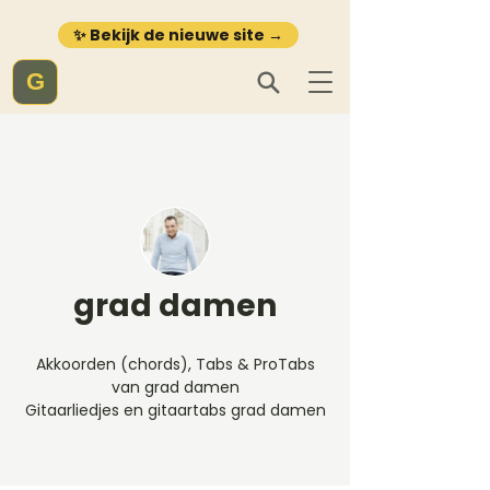
✨ Bekijk de nieuwe site →
G
grad damen
Akkoorden (chords), Tabs & ProTabs
van grad damen
Gitaarliedjes en gitaartabs grad damen