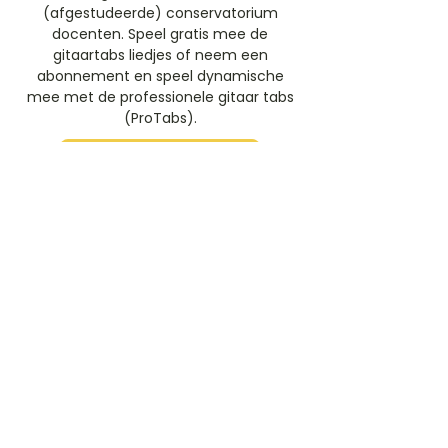
(afgestudeerde) conservatorium
docenten. Speel gratis mee de
gitaartabs liedjes of neem een
abonnement en speel dynamische
mee met de professionele gitaar tabs
(ProTabs).​
Gratis Aanmelden
Beoordeel deze artiest
Rate Us
Stem
Gitaartabs