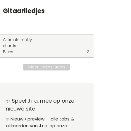
Gitaarliedjes
Titel
Soort
Genre
level
Alternate reality
chords
Blues
2
Meer liedjes laden
✨ Speel J.r.a. mee op onze
nieuwe site
✨ Nieuw • preview — alle tabs &
akkoorden van J.r.a. op onze