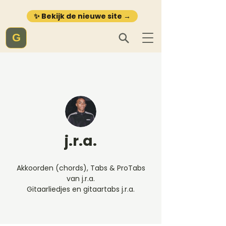
✨ Bekijk de nieuwe site →
G
j.r.a.
Akkoorden (chords), Tabs & ProTabs
van j.r.a.
Gitaarliedjes en gitaartabs j.r.a.