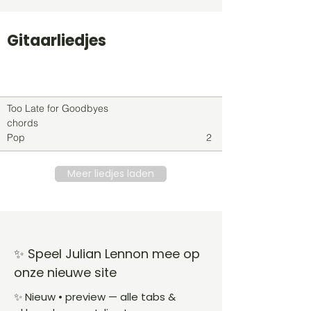
Gitaarliedjes
Titel
Soort
Genre
level
Too Late for Goodbyes
chords
Pop
2
Meer liedjes laden
✨ Speel Julian Lennon mee op
onze nieuwe site
✨ Nieuw • preview — alle tabs &