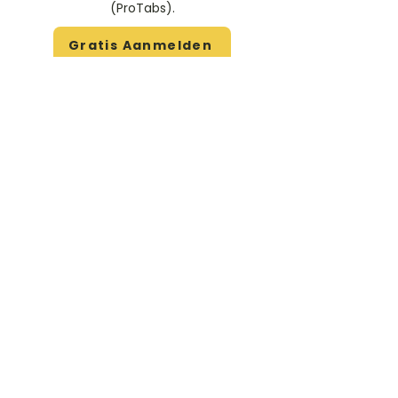
(ProTabs).​
Gratis Aanmelden
Beoordeel deze artiest
Rate Us
Stem
Gitaartabs
G
65.000+ leden sinds 1998
VOLG & ONTVANG