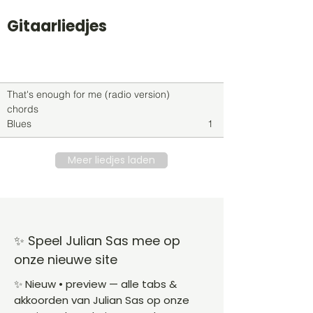
Gitaarliedjes
Titel
Soort
Genre
level
That's enough for me (radio version)
chords
Blues
1
Meer liedjes laden
✨ Speel Julian Sas mee op
onze nieuwe site
✨ Nieuw • preview — alle tabs &
akkoorden van Julian Sas op onze