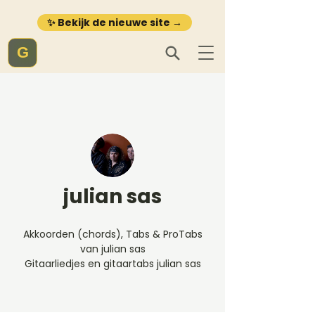
✨ Bekijk de nieuwe site →
G
julian sas
Akkoorden (chords), Tabs & ProTabs
van julian sas
Gitaarliedjes en gitaartabs julian sas