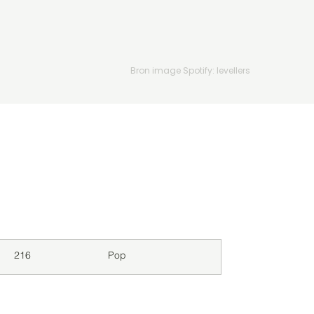
Bron image Spotify: levellers
Downloads
Genre
216
Pop