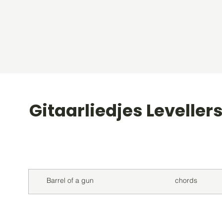
Gitaarliedjes Leveller
Titel
Soort
Barrel of a gun
chords