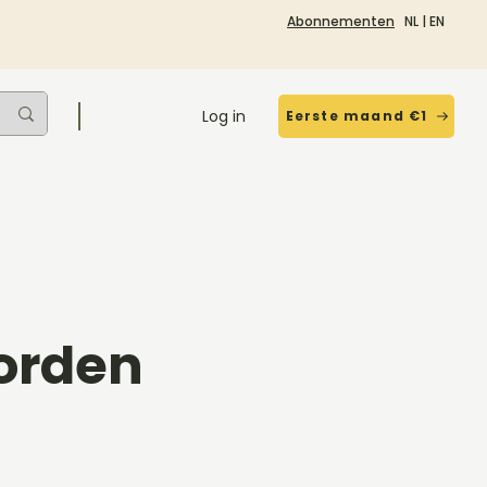
Abonnementen
NL
|
EN
Log in
Eerste maand €1
oorden