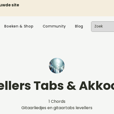
euwde site
Boeken & Shop
Community
Blog
ellers Tabs & Akk
1 Chords
Gitaarliedjes en gitaartabs levellers