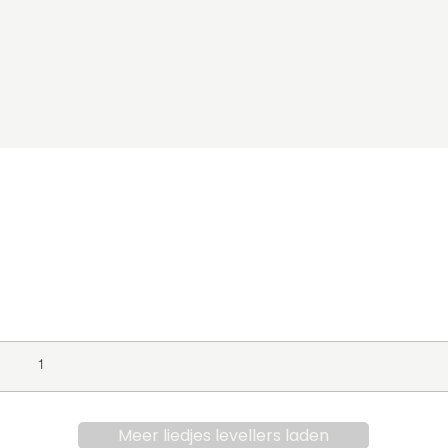
s
level
Album
Jaar
1
Meer liedjes levellers laden