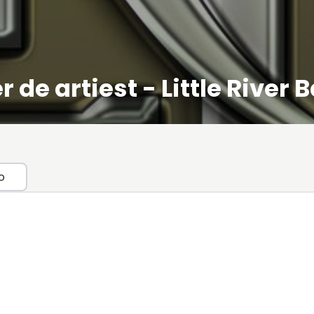
r de artiest - Little River 
o