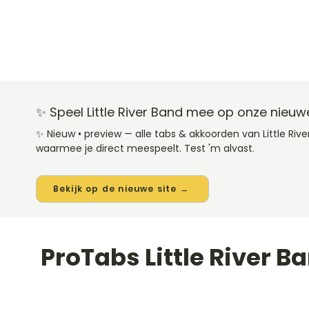
✨ Speel Little River Band mee op onze nieuwe
✨ Nieuw • preview — alle tabs & akkoorden van Little Ri
waarmee je direct meespeelt. Test 'm alvast.
Bekijk op de nieuwe site →
ProTabs Little River B