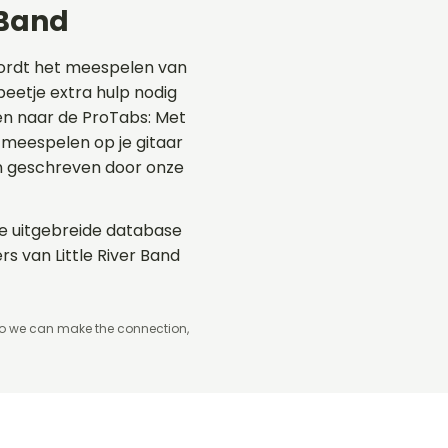
 Band
wordt het meespelen van
 beetje extra hulp nodig
jken naar de ProTabs: Met
meespelen op je gitaar
en geschreven door onze
 de uitgebreide database
s van Little River Band
so we can make the connection,