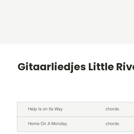
Gitaarliedjes Little Ri
Titel
Soort
Help Is on Its Way
chords
Home On A Monday
chords