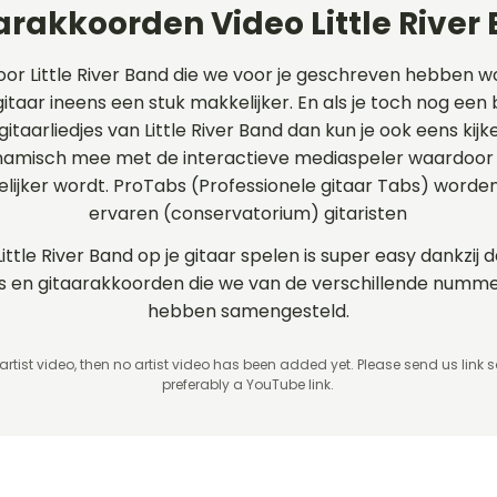
arakkoorden Video Little River
oor Little River Band die we voor je geschreven hebben 
 gitaar ineens een stuk makkelijker. En als je toch nog een
gitaarliedjes van Little River Band dan kun je ook eens ki
ynamisch mee met de interactieve mediaspeler waardoor 
elijker wordt. ProTabs (Professionele gitaar Tabs) word
ervaren (conservatorium) gitaristen
Little River Band op je gitaar spelen is super easy dankzij
rds en gitaarakkoorden die we van de verschillende nummer
hebben samengesteld.
 artist video, then no artist video
has been added yet. Please send us link 
preferably a YouTube link.