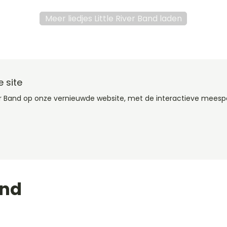
Meer liedjes Little River Band laden
 site
ver Band op onze vernieuwde website, met de interactieve meesp
and