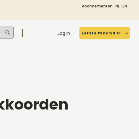
Abonnementen
NL
|
EN
Log in
Eerste maand €1
Akkoorden