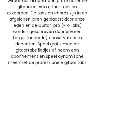
Gitaartabs.nl heeft een grote collectie
gitaarliedjes in gitaar tabs en
akkoorden. De tabs en chords zijn in de
afgelopen jaren geplaatst door onze
leden en de Guitar-pro (ProTabs)
worden geschreven door ervaren
(afgestudeerde) conservatorium
docenten. Speel gratis mee de
gitaartabs liedjes of neem een
abonnement en speel dynamische
mee met de professionele gitaar tabs
(ProTabs).​
Gratis Aanmelden
Beoordeel deze artiest
Rate Us