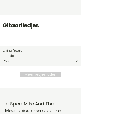
Gitaarliedjes
Titel
Soort
Genre
level
Living Years
chords
Pop
2
Meer liedjes laden
✨ Speel Mike And The
Mechanics mee op onze