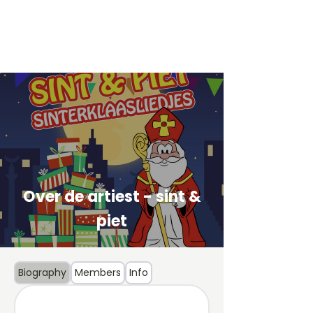
Over de artiest - sint &
piet
Biography
Members
Info