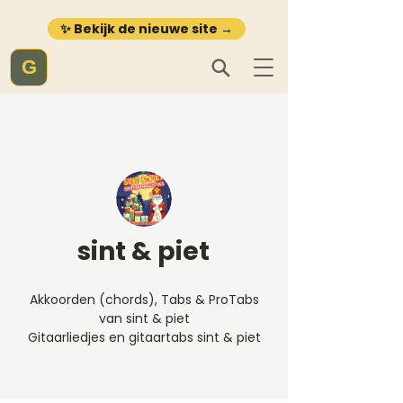
✨ Bekijk de nieuwe site →
G
sint & piet
Akkoorden (chords), Tabs & ProTabs
van sint & piet
Gitaarliedjes en gitaartabs sint & piet