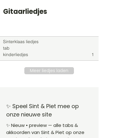
Gitaarliedjes
Titel
Soort
Genre
level
Sinterklaas liedjes
tab
kinderliedjes
1
Meer liedjes laden
✨ Speel Sint & Piet mee op
onze nieuwe site
✨ Nieuw • preview — alle tabs &
akkoorden van Sint & Piet op onze