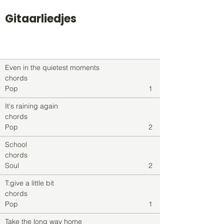
Gitaarliedjes
Titel
Soort
Genre
level
Even in the quietest moments
chords
Pop
1
It's raining again
chords
Pop
2
School
chords
Soul
2
T:give a little bit
chords
Pop
1
Take the long way home