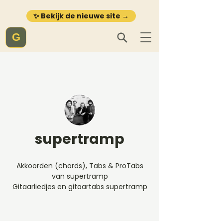
✨ Bekijk de nieuwe site →
G
supertramp
Akkoorden (chords), Tabs & ProTabs
van supertramp
Gitaarliedjes en gitaartabs supertramp