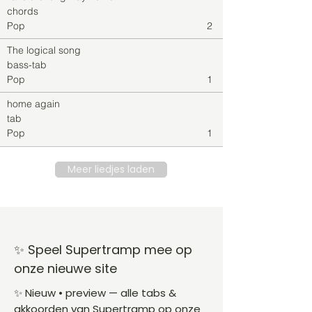
chords
Pop
2
The logical song
bass-tab
Pop
1
home again
tab
Pop
1
Meer liedjes laden
✨ Speel Supertramp mee op
onze nieuwe site
✨ Nieuw • preview — alle tabs &
akkoorden van Supertramp op onze