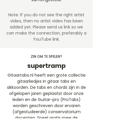
Note: If you do not see the right artist
video, then no artist video
has been
added yet. Please send us link so we
can make the connection, preferably a
YouTube link.
ZIN OM TE SPELEN?
supertramp
Gitaartabs.nl heeft een grote collectie
gitaarliedjes in gitaar tabs en
akkoorden. De tabs en chords zijn in de
afgelopen jaren geplaatst door onze
leden en de Guitar-pro (ProTabs)
worden geschreven door ervaren
(afgestudeerde) conservatorium
docenten. Speel gratis mee de
gitaartabs liedjes of neem een