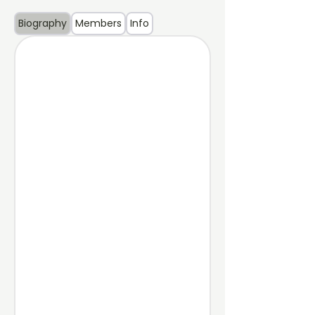
Biography
Members
Info