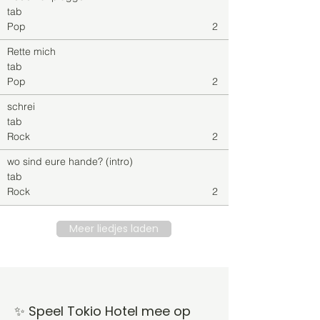
tab
Pop
2
Rette mich
tab
Pop
2
schrei
tab
Rock
2
wo sind eure hande? (intro)
tab
Rock
2
Meer liedjes laden
✨ Speel Tokio Hotel mee op