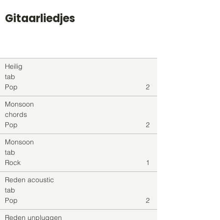
Gitaarliedjes
Titel
Soort
Genre
level
Heilig
tab
Pop
2
Monsoon
chords
Pop
2
Monsoon
tab
Rock
1
Reden acoustic
tab
Pop
2
Reden unpluggen