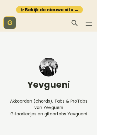
✨ Bekijk de nieuwe site →
G
Yevgueni
Akkoorden (chords), Tabs & ProTabs
van Yevgueni
Gitaarliedjes en gitaartabs Yevgueni