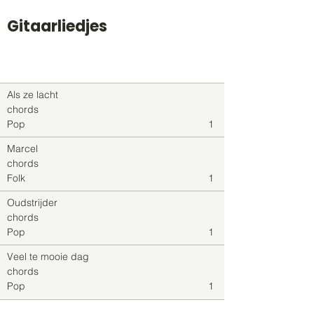
Gitaarliedjes
Titel
Soort
Genre
level
Als ze lacht
chords
Pop
1
Marcel
chords
Folk
1
Oudstrijder
chords
Pop
1
Veel te mooie dag
chords
Pop
1