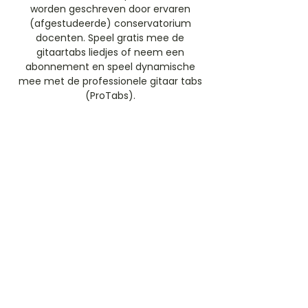
worden geschreven door ervaren
(afgestudeerde) conservatorium
docenten. Speel gratis mee de
gitaartabs liedjes of neem een
abonnement en speel dynamische
mee met de professionele gitaar tabs
(ProTabs).​
Gratis Aanmelden
Beoordeel deze artiest
Rate Us
Stem