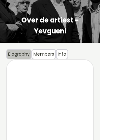
Over de artiest -
Yevgueni
Biography
Members
Info