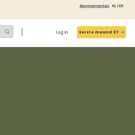
Abonnementen
NL
|
EN
Log in
Eerste maand €1