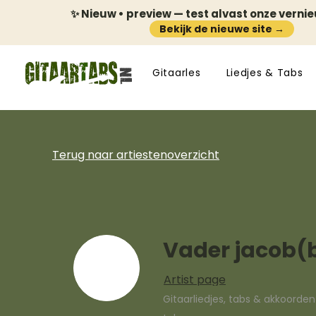
✨ Nieuw • preview — test alvast onze verni
Bekijk de nieuwe site →
Gitaarles
Liedjes & Tabs
Terug naar artiestenoverzicht
Vader jacob(
Artist page
Gitaarliedjes, tabs & akkoorde