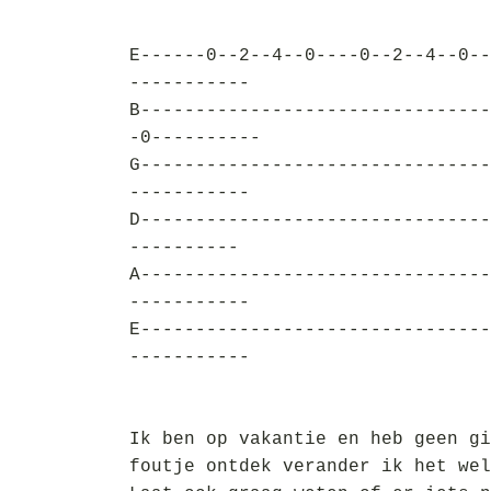
E------0--2--4--0----0--2--4--0--
-----------
B--------------------------------
-0----------
G--------------------------------
-----------
D--------------------------------
----------
A--------------------------------
-----------
E--------------------------------
-----------
Ik ben op vakantie en heb geen gi
foutje ontdek verander ik het wel