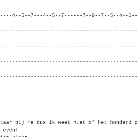
----4--5--7---4--5--7------7--9--7--5--4--0-
--------------------------------------------
--------------------------------------------
--------------------------------------------
--------------------------------------------
--------------------------------------------
taar bij me dus ik weet niet of het honderd 
 even!