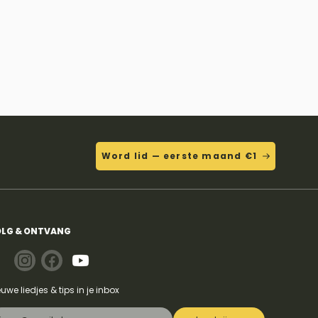
Word lid — eerste maand €1
LG & ONTVANG
euwe liedjes & tips in je inbox