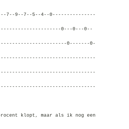
---7--9--7--5--4--0---------------
----------------------0---0---0--
------------------------0-------0-
----------------------------------
----------------------------------
----------------------------------
procent klopt, maar als ik nog een