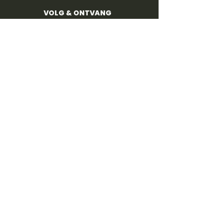
VOLG & ONTVANG
POPULAIR
4,8
600+
reviews
Voor beginners
Alle liedjes
ProTabs
Prijzen
Gratis intake
ONTDEKKEN
Blog