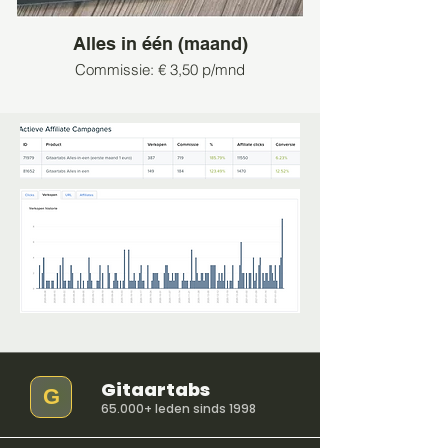
Alles in één (maand)
Commissie: € 3,50 p/mnd
Gitaartabs
G
65.000+ leden sinds 1998