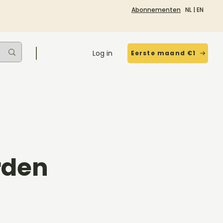
Abonnementen
NL
|
EN
Log in
Eerste maand €1
rden