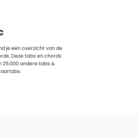
c
d je een overzicht van de
hords. Deze tabs en chords
an 25.000 andere tabs &
taartabs.