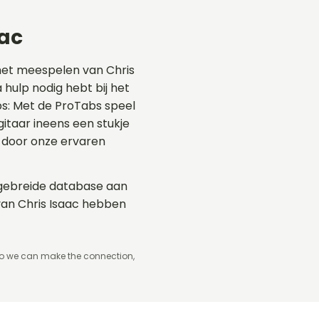
aac
het meespelen van Chris
 hulp nodig hebt bij het
abs: Met de ProTabs speel
taar ineens een stukje
 door onze ervaren
uitgebreide database aan
van Chris Isaac hebben
so we can make the connection,