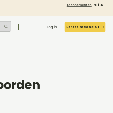
Abonnementen
NL
|
EN
Log in
Eerste maand €1
koorden