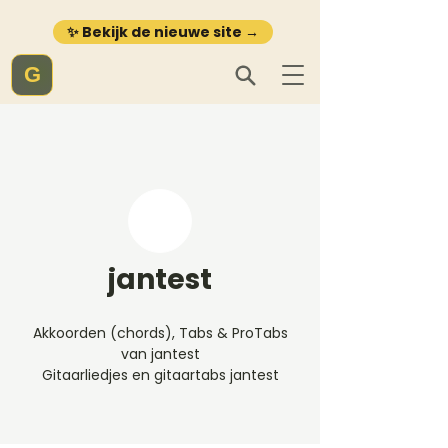
✨ Bekijk de nieuwe site →
G
jantest
Akkoorden (chords), Tabs & ProTabs
van jantest
Gitaarliedjes en gitaartabs jantest