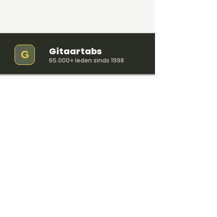
Gitaartabs
G
65.000+ leden sinds 1998
VOLG & ONTVANG
POPULAIR
4,8
600+
reviews
Voor beginners