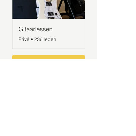
Gitaarlessen
Privé
•
236 leden
Gitaarles starten
Gitaartabs
G
65.000+ leden sinds 1998
VOLG & ONTVANG