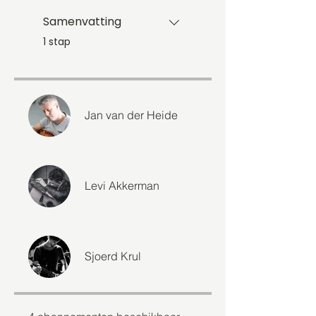
Samenvatting
.
1 stap
Jan van der Heide
Levi Akkerman
Sjoerd Krul