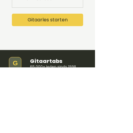
Gitaarles starten
Gitaartabs
G
65.000+ leden sinds 1998
VOLG & ONTVANG