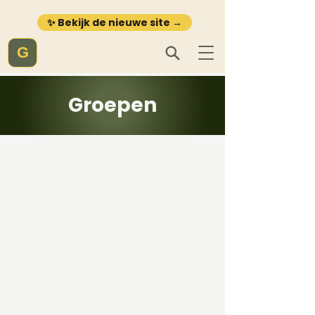
✨ Bekijk de nieuwe site →
G
Groepen