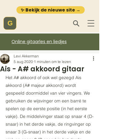
✨ Bekijk de nieuwe site →
G
Online gitaarles en liedjes
Levi Akkerman
5 aug 2020
1 minuten om te lezen
Ais - A# akkoord gitaar
Het A# akkoord of ook wel gezegd Ais 
akkoord (A# majeur akkoord) wordt 
gespeeld doormiddel van vier vingers. We 
gebruiken de wijsvinger om een barré te 
spelen op de eerste positie (in het eerste 
vakje). De middelvinger staat op snaar 4 (D-
snaar) in het derde vakje, de ringvinger op 
snaar 3 (G-snaar) in het derde vakje en de 