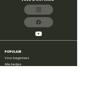
POPULAIR
4,8
600+
reviews
Voor beginners
Alle liedjes
ProTabs
Prijzen
Gratis intake
ONTDEKKEN
Blog
Discussie groep