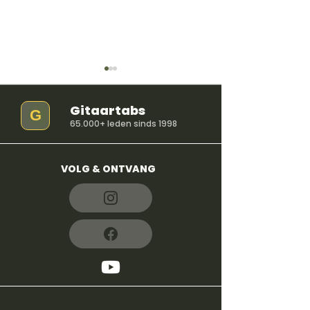
Gitaartabs
G
65.000+ leden sinds 1998
VOLG & ONTVANG
So Easy (To Fall In
iloveitiloveitil
Love) - Olivia Dean
Bella Kay