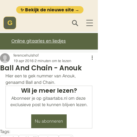
✨ Bekijk de nieuwe site →
G
Online gitaarles en liedjes
ferencehulshof
19 apr 2016
2 minuten om te lezen
Ball And Chain - Anouk
Hier een te gek nummer van Anouk, 
genaamd Ball and Chain. 
Wil je meer lezen?
Abonneer je op gitaartabs.nl om deze 
exclusieve post te kunnen blijven lezen.
Nu abonneren
Tags: