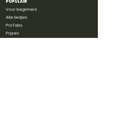
POPULAIR
4,8
600+
reviews
Voor beginners
Alle liedjes
ProTabs
Prijzen
Gratis intake
ONTDEKKEN
Blog
Discussie groep
Gitaarboeken
Shop
Artiesten
SERVICE
Contact
FAQ & Help
Reviews
Over ons