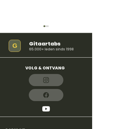
Gitaartabs
G
65.000+ leden sinds 1998
VOLG & ONTVANG
So Easy (To Fall In
iloveitiloveitil
Love) - Olivia Dean
Bella Kay