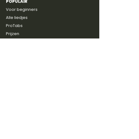
POPULAIR
4,8
600+
reviews
Voor beginners
Alle liedjes
ProTabs
Prijzen
Gratis intake
ONTDEKKEN
Blog
Discussie groep
Gitaarboeken
Shop
Artiesten
SERVICE
Contact
FAQ & Help
Reviews
Over ons