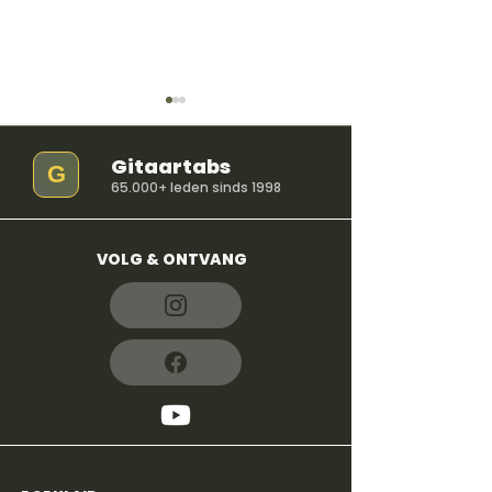
Gitaartabs
G
65.000+ leden sinds 1998
VOLG & ONTVANG
So Easy (To Fall In
iloveitiloveitil
Love) - Olivia Dean
Bella Kay