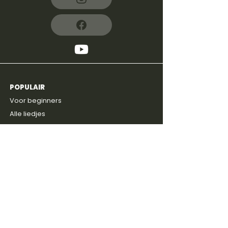
Blue Bossa deel 1 - De
standard
POPULAIR
4,8
600+
reviews
Voor beginners
Alle liedjes
ProTabs
Prijzen
Gratis intake
ONTDEKKEN
Blog
Discussie groep
Gitaarboeken
Shop