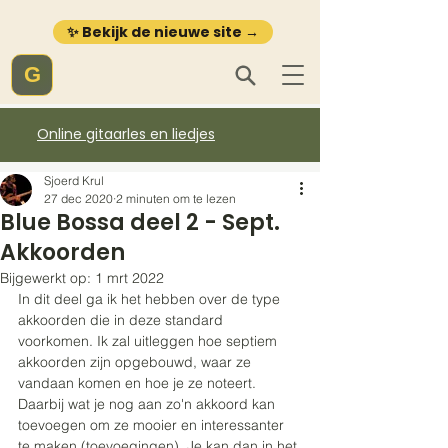
✨ Bekijk de nieuwe site →
G
Online gitaarles en liedjes
Sjoerd Krul
27 dec 2020
2 minuten om te lezen
Blue Bossa deel 2 - Sept.
Akkoorden
Bijgewerkt op:
1 mrt 2022
In dit deel ga ik het hebben over de type 
akkoorden die in deze standard 
voorkomen. Ik zal uitleggen hoe septiem 
akkoorden zijn opgebouwd, waar ze 
vandaan komen en hoe je ze noteert. 
Daarbij wat je nog aan zo'n akkoord kan 
toevoegen om ze mooier en interessanter 
te maken (toevoegingen). Je kan dan in het 