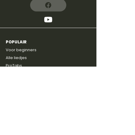
POPULAIR
4,8
600+
reviews
Voor beginners
Alle liedjes
ProTabs
Prijzen
Gratis intake
ONTDEKKEN
Blog
Discussie groep
Gitaarboeken
Shop
Artiesten