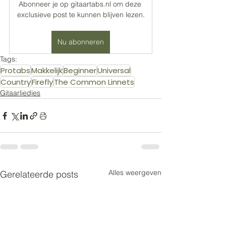
Abonneer je op gitaartabs.nl om deze 
exclusieve post te kunnen blijven lezen.
Nu abonneren
Tags:
Protabs
Makkelijk
Beginner
Universal
Country
Firefly
The Common Linnets
Gitaarliedjes
Alles weergeven
Gerelateerde posts