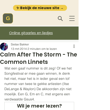
✨ Bekijk de nieuwe site →
G
Online gitaarles en liedjes
Sietse Bakker
13 mrt 2014
2 minuten om te lezen
Calm After The Storm - The
Common Linnets
Wat een gaaf nummer is dit zeg! Of we het 
Songfestival er mee gaan winnen, ik denk 
het niet, maar het is in ieder geval een tof 
nummer van twee te gekke artiesten (Ilse 
DeLange & Waylon) De akkoorden zijn niet 
moeilijk. Een G, Em en C, met ergens een 
verdwaalde Gsus4. 
Wil je meer lezen?