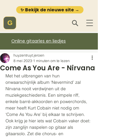
✨ Bekijk de nieuwe site →
G
Online gitaarles en liedjes
huyzentruyt.jeroen
8 mei 2023
1 minuten om te lezen
Come As You Are - Nirvana
Met het uitbrengen van hun 
onwaarschijnlijk album ‘Nevermind’ zal 
Nirvana nooit verdwijnen uit de 
muziekgeschiedenis. Een simpele riff, 
enkele barré-akkoorden en powerchords, 
meer heeft Kurt Cobain niet nodig om 
‘Come As You Are’ bij elkaar te schrijven. 
Ook krijg je hier iets wat Cobain vaker doet: 
zijn zanglijn naspelen op gitaar als 
gitaarsolo. Zet die chorus- en 