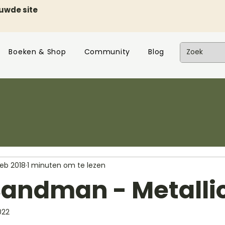
euwde site
Boeken & Shop
Community
Blog
feb 2018
1 minuten om te lezen
Sandman - Metalli
022