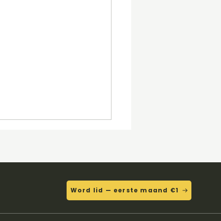
Word lid — eerste maand €1
eitiloveitiloveit - Bella