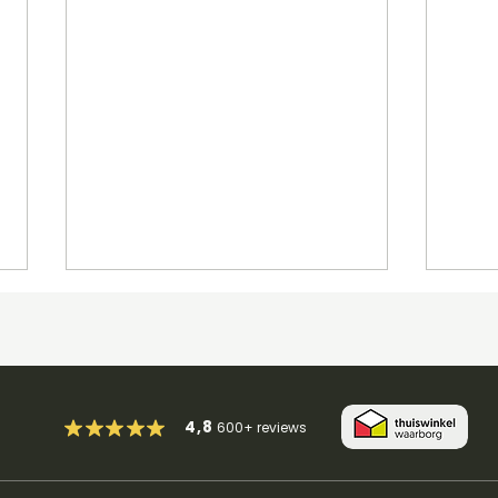
4,8
600+
reviews
So Easy (To Fall In Love) -
ilov