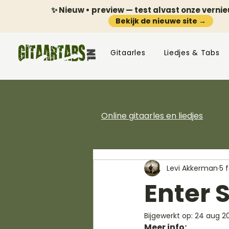
✨ Nieuw • preview — test alvast onze verni
Bekijk de nieuwe site →
Gitaarles
Liedjes & Tabs
Online gitaarles en liedjes
Levi Akkerman
5 
Enter 
Bijgewerkt op:
24 aug 2
Meer info: