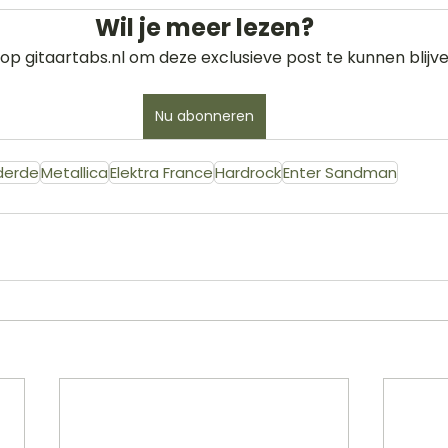
Wil je meer lezen?
op gitaartabs.nl om deze exclusieve post te kunnen blijve
Nu abonneren
derde
Metallica
Elektra France
Hardrock
Enter Sandman