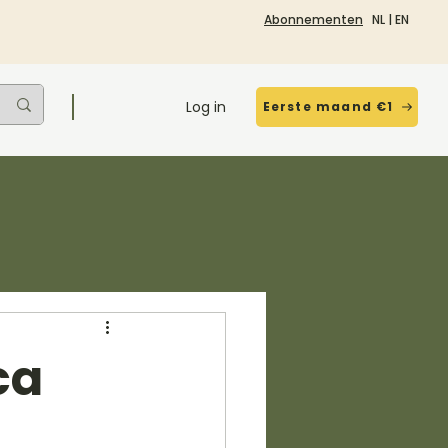
Abonnementen
NL
|
EN
Log in
Eerste maand €1
ca