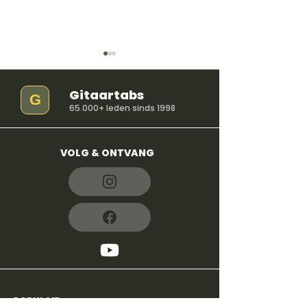
Gitaartabs
G
65.000+ leden sinds 1998
VOLG & ONTVANG
So Easy (To Fall In
iloveitiloveitil
Love) - Olivia Dean
Bella Kay
POPULAIR