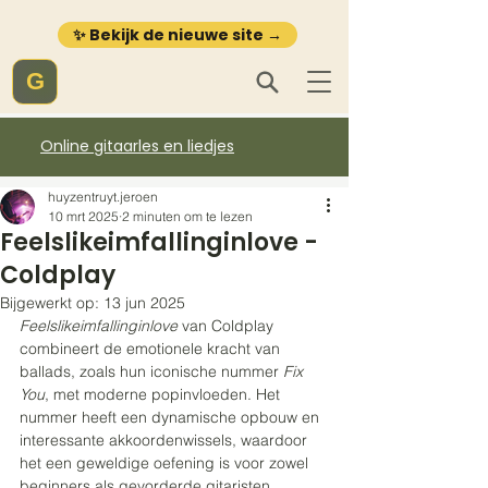
✨ Bekijk de nieuwe site →
G
Online gitaarles en liedjes
huyzentruyt.jeroen
10 mrt 2025
2 minuten om te lezen
Feelslikeimfallinginlove -
Coldplay
Bijgewerkt op:
13 jun 2025
Feelslikeimfallinginlove
 van Coldplay 
combineert de emotionele kracht van 
ballads, zoals hun iconische nummer 
Fix 
You
, met moderne popinvloeden. Het 
nummer heeft een dynamische opbouw en 
interessante akkoordenwissels, waardoor 
het een geweldige oefening is voor zowel 
beginners als gevorderde gitaristen.